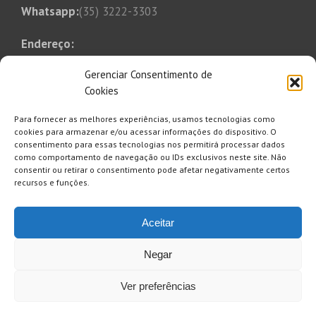
Whatsapp:
(35) 3222-3303
Endereço:
Rua Tonico Xavier, 349
Gerenciar Consentimento de
Bairro Bom Pastor
Cookies
Varginha, MG, CEP 37014-250
Para fornecer as melhores experiências, usamos tecnologias como
E-mail:
cookies para armazenar e/ou acessar informações do dispositivo. O
consentimento para essas tecnologias nos permitirá processar dados
saaesul@saaesul.com.br
como comportamento de navegação ou IDs exclusivos neste site. Não
consentir ou retirar o consentimento pode afetar negativamente certos
recursos e funções.
Clique aqui para se inscrever e
Aceitar
receber informativo, comunicados
avisos etc.
Negar
Ver preferências