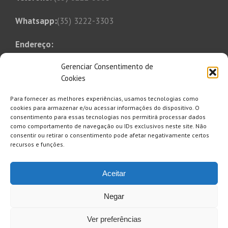
Whatsapp:
(35) 3222-3303
Endereço:
Rua Tonico Xavier, 349
Gerenciar Consentimento de
Bairro Bom Pastor
Cookies
Varginha, MG, CEP 37014-250
Para fornecer as melhores experiências, usamos tecnologias como
E-mail:
cookies para armazenar e/ou acessar informações do dispositivo. O
consentimento para essas tecnologias nos permitirá processar dados
saaesul@saaesul.com.br
como comportamento de navegação ou IDs exclusivos neste site. Não
consentir ou retirar o consentimento pode afetar negativamente certos
recursos e funções.
Clique aqui para se inscrever e
Aceitar
receber informativo, comunicados
avisos etc.
Negar
Ver preferências