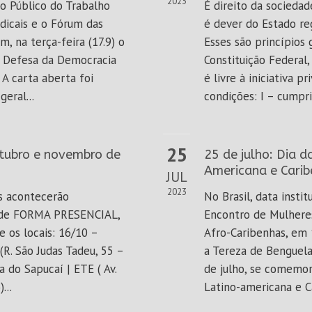
2023
io Público do Trabalho
É direito da sociedad
dicais e o Fórum das
é dever do Estado re
m, na terça-feira (17.9) o
Esses são princípios 
 a Defesa da Democracia
Constituição Federal,
 A carta aberta foi
é livre à iniciativa p
eral...
condições: I – cumpri
25
utubro e novembro de
25 de julho: Dia 
Americana e Cari
JUL
2023
s acontecerão
No Brasil, data insti
 de FORMA PRESENCIAL,
Encontro de Mulhere
e os locais: 16/10 –
Afro-Caribenhas, e
(R. São Judas Tadeu, 55 –
a Tereza de Benguela
a do Sapucaí | ETE ( Av.
de julho, se comemor
...
Latino-americana e Ca