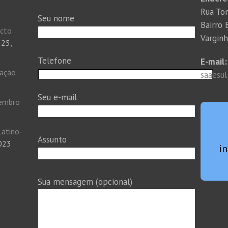
Rua Ton
Seu nome
Bairro
acto
Vargin
 25,
Telefone
E-mail:
tação
saaesu
Seu e-mail
vembro
Latino-
Assunto
2023
i
Sua mensagem (opcional)