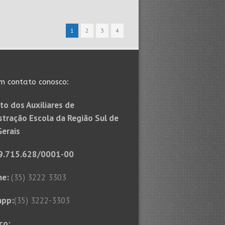
1
2
3
4
m contato conosco:
to dos Auxiliares de
stração Escola da Região Sul de
Gerais
9.715.628/0001-00
ne:
(35) 3222 3303
app:
(35) 3222-3303
ço: