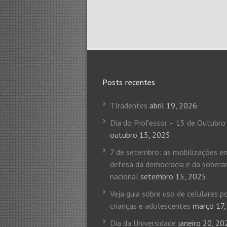
Posts recentes
TIradentes
abril 19, 2026
Dia do Professor – 15 de Outubro
outubro 15, 2025
7 de setembro: as mobilizações e
defesa da democracia e da sobera
nacional
setembro 15, 2025
Veja guia sobre uso de celulares p
crianças e adolescentes
março 17,
Dia da Universidade
janeiro 20, 20