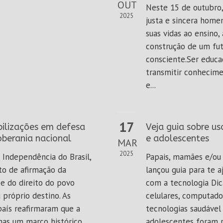
OUT
Neste 15 de outubr
2025
justa e sincera hom
suas vidas ao ensino
construção de um fut
consciente.Ser educa
transmitir conheciment
e...
17
bilizações em defesa
Veja guia sobre us
oberania nacional
e adolescentes
MAR
2025
 Independência do Brasil,
Papais, mamães e/ou 
o de afirmação da
lançou guia para te a
 e do direito do povo
com a tecnologia Dic
u próprio destino. As
celulares, computador
aís reafirmaram que a
tecnologias saudável 
as um marco histórico,...
adolescentes foram re