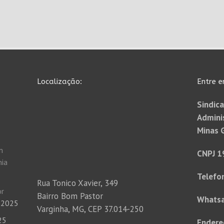
Localização:
Entre e
Sindica
Admini
Minas 
m
CNPJ 1
nia
Telefo
Rua Tonico Xavier, 349
or
Bairro Bom Pastor
Whats
 2025
Varginha, MG, CEP 37.014-250
25
Endere