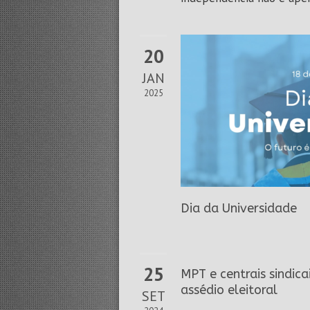
20
JAN
2025
Dia da Universidade
25
MPT e centrais sindic
assédio eleitoral
SET