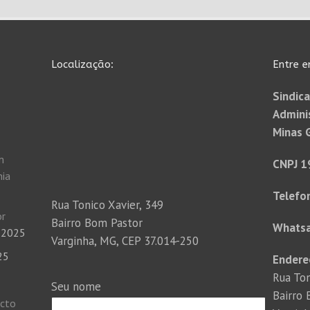
Localização:
Entre e
Sindica
Admini
Minas 
m
CNPJ 1
nia
Telefo
Rua Tonico Xavier, 349
or
Bairro Bom Pastor
Whats
 2025
Varginha, MG, CEP 37.014-250
25
Endere
Rua Ton
Seu nome
Bairro
acto