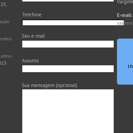
Vargin
 25,
Telefone
E-mail:
tação
saaesu
Seu e-mail
vembro
Latino-
Assunto
2023
i
Sua mensagem (opcional)