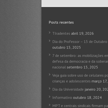
Posts recentes
TIradentes
abril 19, 2026
Dia do Professor – 15 de Outubro
outubro 15, 2025
7 de setembro: as mobilizações e
defesa da democracia e da sobera
nacional
setembro 15, 2025
Veja guia sobre uso de celulares p
crianças e adolescentes
março 17,
Dia da Universidade
janeiro 20, 20
Informativo
outubro 18, 2024
MPT e centrais sindicais firmam p