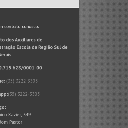
m contato conosco:
to dos Auxiliares de
stração Escola da Região Sul de
Gerais
9.715.628/0001-00
ne:
(35) 3222 3303
app:
(35) 3222-3303
ço:
ico Xavier, 349
 Bom Pastor