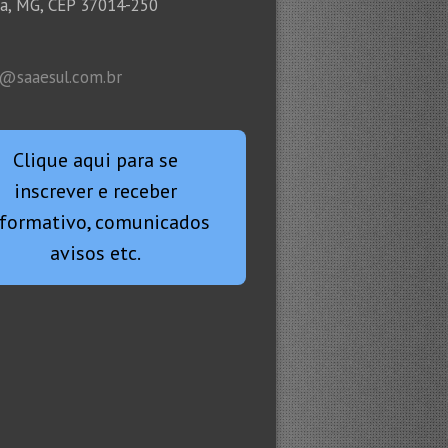
ha, MG, CEP 37014-250
l@saaesul.com.br
Clique aqui para se
inscrever e receber
nformativo, comunicados
avisos etc.