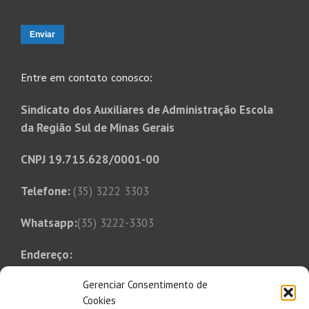
Entre em contato conosco:
Sindicato dos Auxiliares de Administração Escola
da Região Sul de Minas Gerais
CNPJ 19.715.628/0001-00
Telefone:
(35) 3222 3303
Whatsapp:
(35) 3222-3303
Endereço:
Rua Tonico Xavier, 349
Gerenciar Consentimento de
Bairro Bom Pastor
Cookies
Varginha, MG, CEP 37014-250