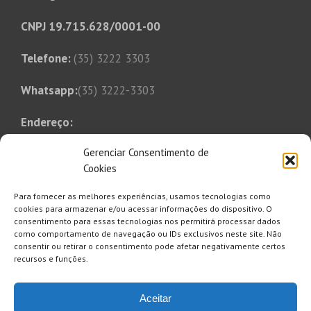
CNPJ 19.715.628/0001-00
Telefone:
(35) 3222 3303
Whatsapp:
(35) 3222-3303
Endereço:
Rua Tonico Xavier, 349
Gerenciar Consentimento de
Bairro Bom Pastor
Cookies
Varginha, MG, CEP 37014-250
Para fornecer as melhores experiências, usamos tecnologias como
E-mail:
cookies para armazenar e/ou acessar informações do dispositivo. O
consentimento para essas tecnologias nos permitirá processar dados
saaesul@saaesul.com.br
como comportamento de navegação ou IDs exclusivos neste site. Não
consentir ou retirar o consentimento pode afetar negativamente certos
recursos e funções.
Clique aqui para se inscrever e
Aceitar
receber informativo, comunicados