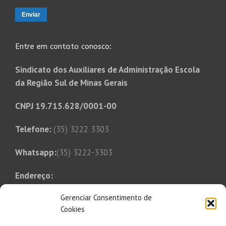
Entre em contato conosco:
Sindicato dos Auxiliares de Administração Escola
da Região Sul de Minas Gerais
CNPJ 19.715.628/0001-00
Telefone:
(35) 3222 3303
Whatsapp:
(35) 3222-3303
Endereço:
Rua Tonico Xavier, 349
Gerenciar Consentimento de
Bairro Bom Pastor
Cookies
Varginha, MG, CEP 37014-250