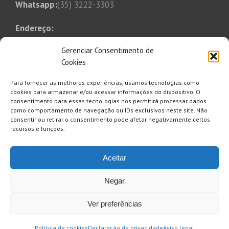
Whatsapp:
(35) 3222-3303
Endereço:
Rua Tonico Xavier, 349
Gerenciar Consentimento de
Bairro Bom Pastor
Cookies
Varginha, MG, CEP 37014-250
Para fornecer as melhores experiências, usamos tecnologias como
E-mail:
cookies para armazenar e/ou acessar informações do dispositivo. O
consentimento para essas tecnologias nos permitirá processar dados
saaesul@saaesul.com.br
como comportamento de navegação ou IDs exclusivos neste site. Não
consentir ou retirar o consentimento pode afetar negativamente certos
recursos e funções.
Clique aqui para se inscrever e
Aceitar
receber informativo, comunicados
avisos etc.
Negar
Ver preferências
Política de cookies
Declaração de privacidade
Aviso legal