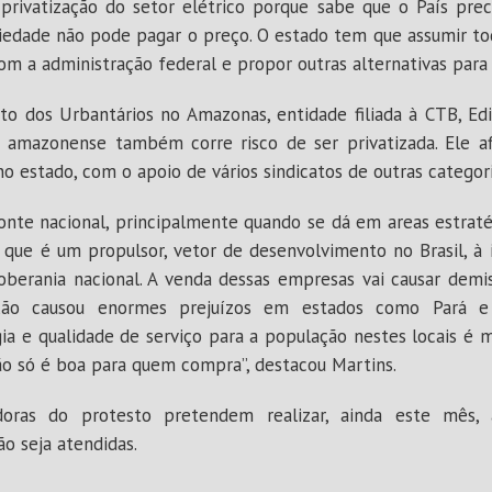
privatização do setor elétrico porque sabe que o País prec
ciedade não pode pagar o preço. O estado tem que assumir tod
m a administração federal e propor outras alternativas para n
to dos Urbantários no Amazonas, entidade filiada à CTB, Ed
ia amazonense também corre risco de ser privatizada. Ele 
no estado, com o apoio de vários sindicatos de outras categoria
nte nacional, principalmente quando se dá em areas estratég
, que é um propulsor, vetor de desenvolvimento no Brasil, à 
soberania nacional. A venda dessas empresas vai causar dem
zação causou enormes prejuízos em estados como Pará 
a e qualidade de serviço para a população nestes locais é m
ão só é boa para quem compra”, destacou Martins.
doras do protesto pretendem realizar, ainda este mês,
ão seja atendidas.