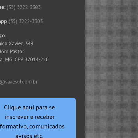
ne:
(35) 3222 3303
app:
(35) 3222-3303
ço:
ico Xavier, 349
 Bom Pastor
ha, MG, CEP 37014-250
l@saaesul.com.br
Clique aqui para se
inscrever e receber
nformativo, comunicados
avisos etc.