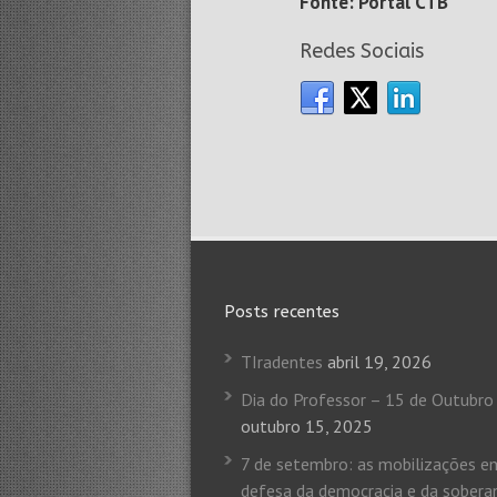
Fonte: Portal CTB
Redes Sociais
Posts recentes
TIradentes
abril 19, 2026
Dia do Professor – 15 de Outubro
outubro 15, 2025
7 de setembro: as mobilizações e
defesa da democracia e da sobera