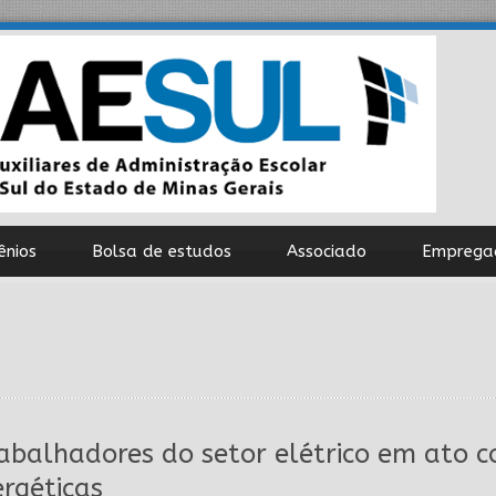
ênios
Bolsa de estudos
Associado
Emprega
abalhadores do setor elétrico em ato c
rgéticas