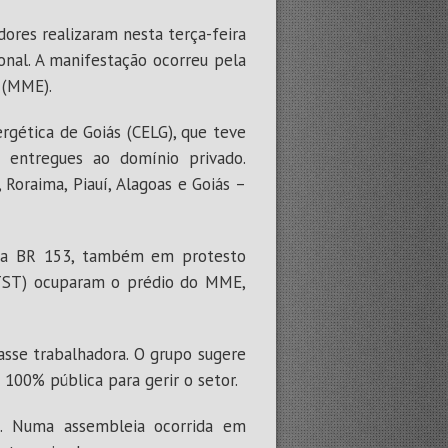
dores realizaram nesta terça-feira
ional. A manifestação ocorreu pela
 (MME).
gética de Goiás (CELG), que teve
 entregues ao domínio privado.
 Roraima, Piauí, Alagoas e Goiás –
 da BR 153, também em protesto
TST) ocuparam o prédio do MME,
asse trabalhadora. O grupo sugere
 100% pública para gerir o setor.
. Numa assembleia ocorrida em