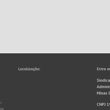
Localização:
Entre e
Sindica
Admini
Minas 
m
CNPJ 1
nia