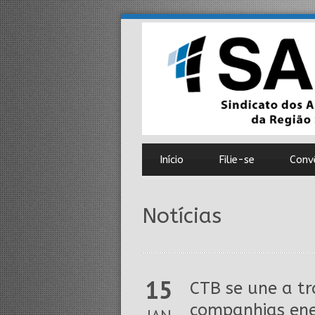
Início
Filie-se
Conv
Notícias
15
CTB se une a tr
companhias ene