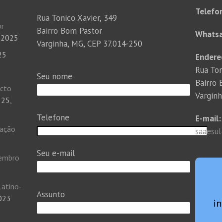
Telefo
Rua Tonico Xavier, 349
or
Bairro Bom Pastor
Whats
 2025
Varginha, MG, CEP 37.014-250
25
Endere
Rua Ton
Seu nome
Bairro
acto
Vargin
 25,
Telefone
E-mail:
tação
saaesu
Seu e-mail
vembro
Latino-
Assunto
2023
i