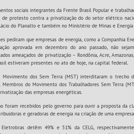
mentos sociais integrantes da Frente Brasil Popular e trabalha
o de protesto contra a privatização do do setor elétrico nac
ácio do Planalto e também no Ministério de Minas e Energia
tes pediram que empresas de energia, como a Companhia Ener
zação aprovada em dezembro do ano passado, não sejam
stados ameaçados de privatização – Rondônia, Acre, Amazonas,
asil estiveram presentes no ato de hoje, na capital federal.
do Movimento dos Sem Terra (MST) interditaram o trecho
G. Membros do Movimento dos Trabalhadores Sem Terra (M
privatização das empresas energéticas.
ão foram recebidos pelo governo para ouvir a proposta da cl
tribuidoras e geradoras de energia na criação de uma empresa
 Eletrobras detêm 49% e 51% da CELG, respectivamente