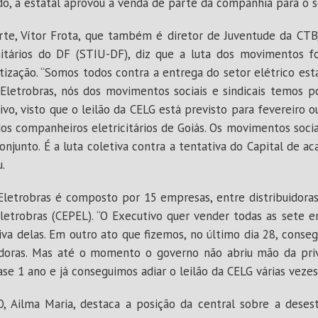
, a estatal aprovou a venda de parte da companhia para o s
orte, Vítor Frota, que também é diretor de Juventude da CT
itários do DF (STIU-DF), diz que a luta dos movimentos foi
atização. “Somos todos contra a entrega do setor elétrico es
Eletrobras, nós dos movimentos sociais e sindicais temos 
ivo, visto que o leilão da CELG está previsto para fevereiro
 dos companheiros eletricitários de Goiás. Os movimentos soc
onjunto. É a luta coletiva contra a tentativa do Capital de 
u.
Eletrobras é composto por 15 empresas, entre distribuidora
letrobras (CEPEL). “O Executivo quer vender todas as sete e
tiva delas. Em outro ato que fizemos, no último dia 28, cons
buidoras. Mas até o momento o governo não abriu mão da pri
e 1 ano e já conseguimos adiar o leilão da CELG várias vezes,
, Ailma Maria, destaca a posição da central sobre a deses