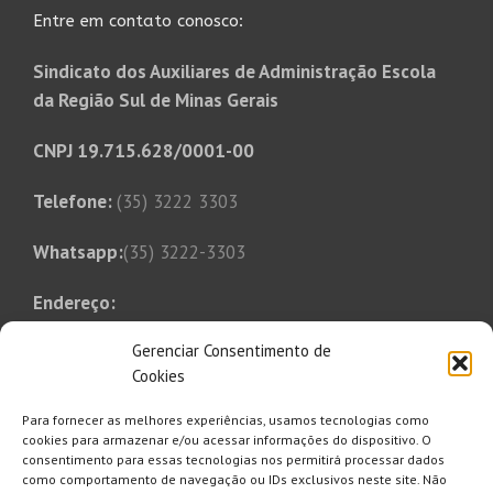
Entre em contato conosco:
Sindicato dos Auxiliares de Administração Escola
da Região Sul de Minas Gerais
CNPJ 19.715.628/0001-00
Telefone:
(35) 3222 3303
Whatsapp:
(35) 3222-3303
Endereço:
Rua Tonico Xavier, 349
Gerenciar Consentimento de
Bairro Bom Pastor
Cookies
Varginha, MG, CEP 37014-250
Para fornecer as melhores experiências, usamos tecnologias como
E-mail:
cookies para armazenar e/ou acessar informações do dispositivo. O
consentimento para essas tecnologias nos permitirá processar dados
saaesul@saaesul.com.br
como comportamento de navegação ou IDs exclusivos neste site. Não