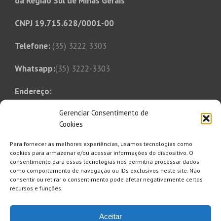
da Região Sul de Minas Gerais
CNPJ 19.715.628/0001-00
Telefone:
(35) 3222 3303
Whatsapp:
(35) 3222-3303
Endereço:
Rua Tonico Xavier, 349
Gerenciar Consentimento de
Bairro Bom Pastor
Cookies
Varginha, MG, CEP 37014-250
Para fornecer as melhores experiências, usamos tecnologias como
E-mail:
cookies para armazenar e/ou acessar informações do dispositivo. O
consentimento para essas tecnologias nos permitirá processar dados
saaesul@saaesul.com.br
como comportamento de navegação ou IDs exclusivos neste site. Não
consentir ou retirar o consentimento pode afetar negativamente certos
recursos e funções.
Clique aqui para se inscrever e
Aceitar