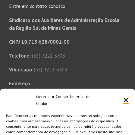
Entre em contato conosco:
Sindicato dos Auxiliares de Administração Escola
da Região Sul de Minas Gerais
CNPJ 19.715.628/0001-00
Telefone:
(35) 3222 3303
Whatsapp:
(35) 3222-3303
Endereço:
Rua Tonico Xavier, 349
Gerenciar Consentimento de
Bairro Bom Pastor
Cookies
Varginha, MG, CEP 37014-250
Para fornecer as melhores experiências, usamos tecnologias como
E-mail:
cookies para armazenar e/ou acessar informações do dispositivo. O
consentimento para essas tecnologias nos permitirá processar dados
saaesul@saaesul.com.br
como comportamento de navegação ou IDs exclusivos neste site. Não