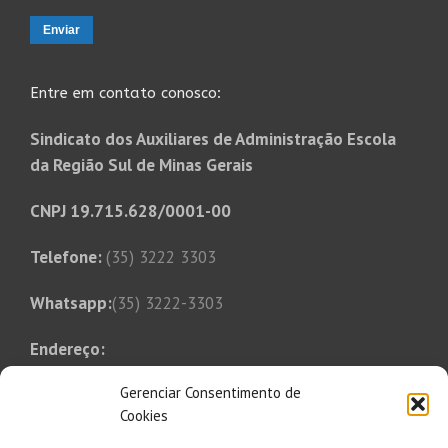
Entre em contato conosco:
Sindicato dos Auxiliares de Administração Escola
da Região Sul de Minas Gerais
CNPJ 19.715.628/0001-00
Telefone:
(35) 3222 3303
Whatsapp:
(35) 3222-3303
Endereço:
Rua Tonico Xavier, 349
Gerenciar Consentimento de
Bairro Bom Pastor
Cookies
Varginha, MG, CEP 37014-250